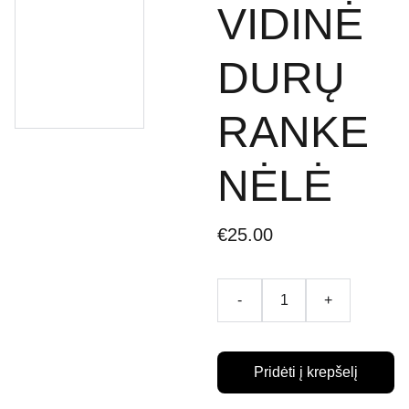
VIDINĖ
DURŲ
RANKE
NĖLĖ
€25.00
-
+
Pridėti į krepšelį