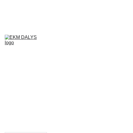
AIXAM 
DALYS
LIGIER 
DALYS
MICROCAR 
DALYS
Krepšelis
CHATENET 
DALYS
PADANGOS
TEPALAI IR 
PRIEŽIŪROS 
PRIEMONĖS
KONTAKTAI