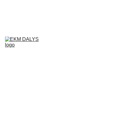
AIXAM 
DALYS
LIGIER 
DALYS
MICROCAR 
DALYS
Krepšelis
CHATENET 
DALYS
PADANGOS
TEPALAI IR 
PRIEŽIŪROS 
PRIEMONĖS
KONTAKTAI