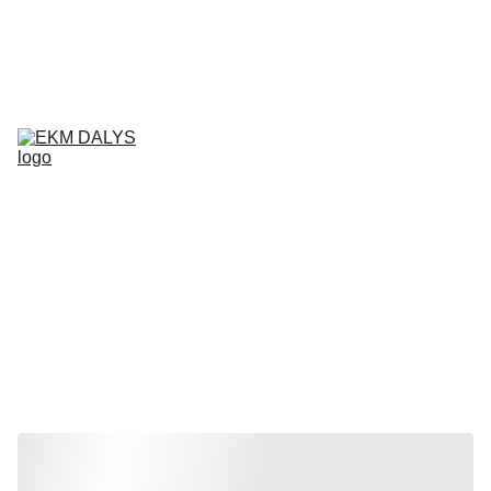
AIXAM 
DALYS
LIGIER 
DALYS
MICROCAR 
DALYS
Krepšelis
CHATENET 
DALYS
PADANGOS
TEPALAI IR 
PRIEŽIŪROS 
PRIEMONĖS
KONTAKTAI