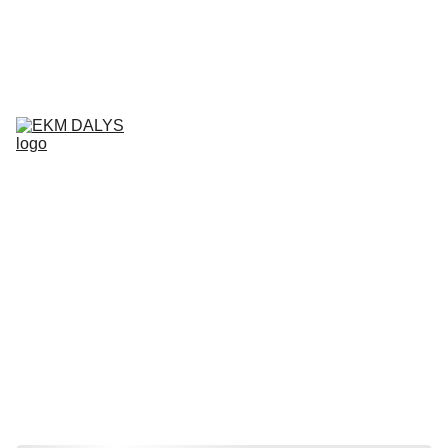
AIXAM 
DALYS
LIGIER 
DALYS
MICROCAR 
DALYS
Krepšelis
CHATENET 
DALYS
PADANGOS
TEPALAI IR 
PRIEŽIŪROS 
PRIEMONĖS
KONTAKTAI