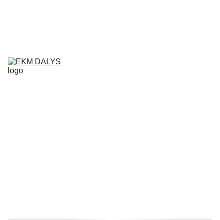
AIXAM 
DALYS
LIGIER 
DALYS
MICROCAR 
DALYS
Krepšelis
CHATENET 
DALYS
PADANGOS
TEPALAI IR 
PRIEŽIŪROS 
PRIEMONĖS
KONTAKTAI