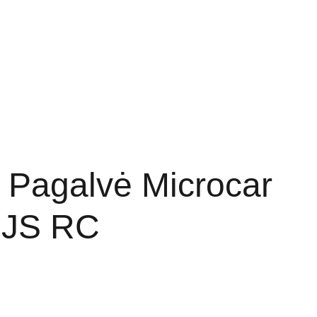
ET DALYS
PADANGOS
Krepšelis
OS PRIEMONĖS
KONTAKTAI
o Pagalvė Microcar
r JS RC