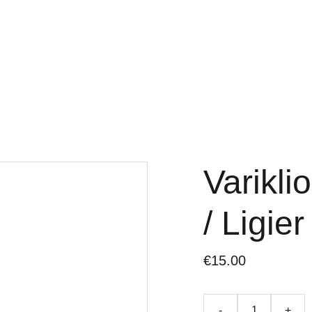
LYS
LIGIER DALYS
MICROCAR DALYS
CHATEN
TEPALAI IR PRIEŽIŪR
Varikli
/ Ligie
€15.00
-
+