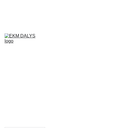
AIXAM 
DALYS
LIGIER 
DALYS
MICROCAR 
DALYS
Krepšelis
CHATENET 
DALYS
PADANGOS
TEPALAI IR 
PRIEŽIŪROS 
PRIEMONĖS
KONTAKTAI