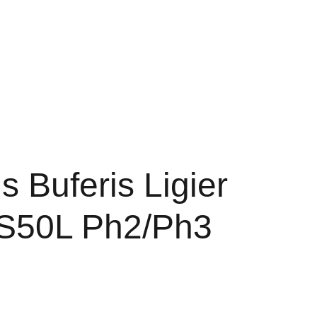
ET DALYS
PADANGOS
Krepšelis
OS PRIEMONĖS
KONTAKTAI
is Buferis Ligier
S50L Ph2/Ph3