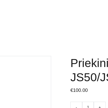
LYS
LIGIER DALYS
MICROCAR DALYS
CHATEN
TEPALAI IR PRIEŽIŪR
Priekin
JS50/J
€100.00
-
+