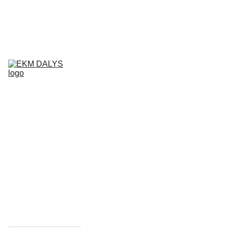
AIXAM 
DALYS
LIGIER 
DALYS
MICROCAR 
DALYS
Krepšelis
CHATENET 
DALYS
PADANGOS
TEPALAI IR 
PRIEŽIŪROS 
PRIEMONĖS
KONTAKTAI