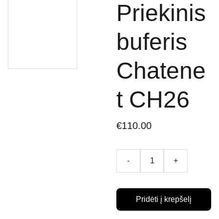
Priekinis
buferis
Chatene
t CH26
€110.00
-
+
Pridėti į krepšelį