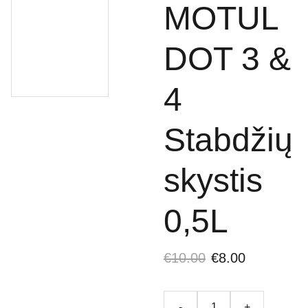
MOTUL
DOT 3 &
4
Stabdžių
skystis
0,5L
€10.00
€8.00
-
+