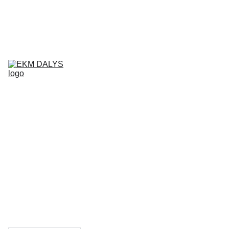
AIXAM 
DALYS
LIGIER 
DALYS
MICROCAR 
DALYS
Krepšelis
CHATENET 
DALYS
PADANGOS
TEPALAI IR 
PRIEŽIŪROS 
PRIEMONĖS
KONTAKTAI