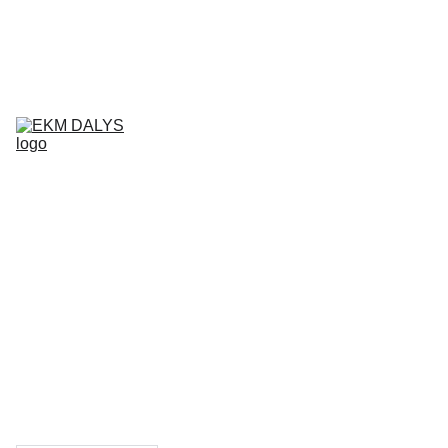
AIXAM 
DALYS
LIGIER 
DALYS
MICROCAR 
DALYS
Krepšelis
CHATENET 
DALYS
PADANGOS
TEPALAI IR 
PRIEŽIŪROS 
PRIEMONĖS
KONTAKTAI