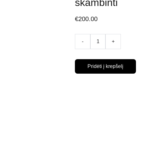
skambinti
€200.00
-
+
Pridėti į krepšelį