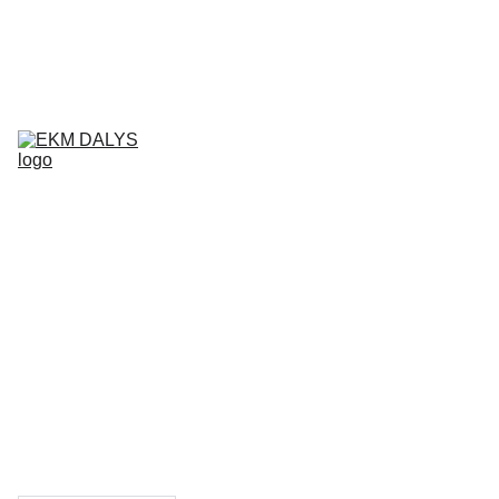
AIXAM 
DALYS
LIGIER 
DALYS
MICROCAR 
DALYS
Krepšelis
CHATENET 
DALYS
PADANGOS
TEPALAI IR 
PRIEŽIŪROS 
PRIEMONĖS
KONTAKTAI