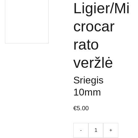
Ligier/Mi
crocar
rato
veržlė
Sriegis
10mm
€5.00
-
+