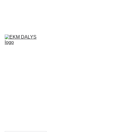
AIXAM 
DALYS
LIGIER 
DALYS
MICROCAR 
DALYS
Krepšelis
CHATENET 
DALYS
PADANGOS
TEPALAI IR 
PRIEŽIŪROS 
PRIEMONĖS
KONTAKTAI