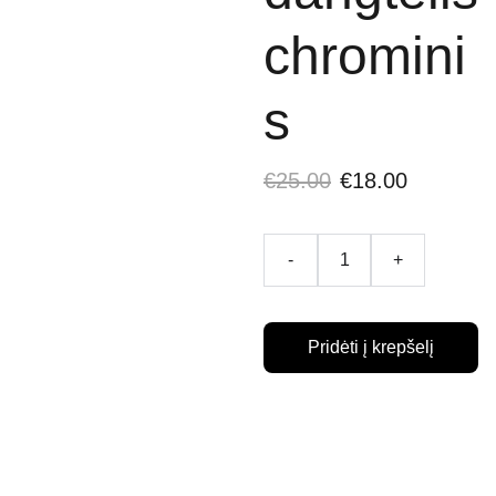
chromini
s
€25.00
€18.00
-
+
Pridėti į krepšelį