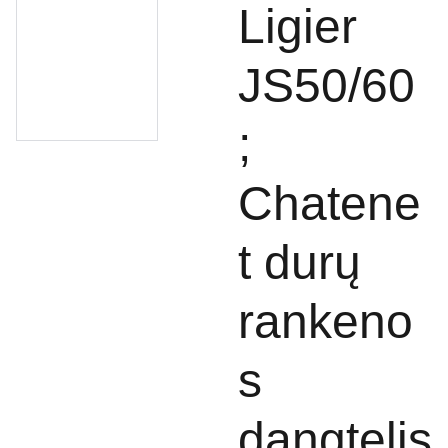
Ligier
JS50/60
;
Chatene
t durų
rankeno
s
dangtelis