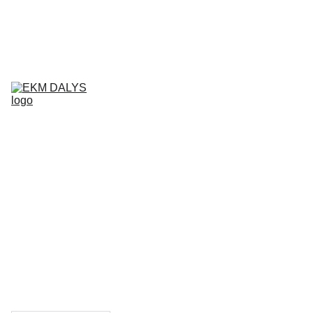
AIXAM 
DALYS
LIGIER 
DALYS
MICROCAR 
DALYS
Krepšelis
CHATENET 
DALYS
PADANGOS
TEPALAI IR 
PRIEŽIŪROS 
PRIEMONĖS
KONTAKTAI