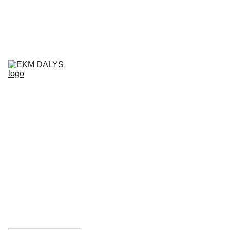
AIXAM 
DALYS
LIGIER 
DALYS
MICROCAR 
DALYS
Krepšelis
CHATENET 
DALYS
PADANGOS
TEPALAI IR 
PRIEŽIŪROS 
PRIEMONĖS
KONTAKTAI