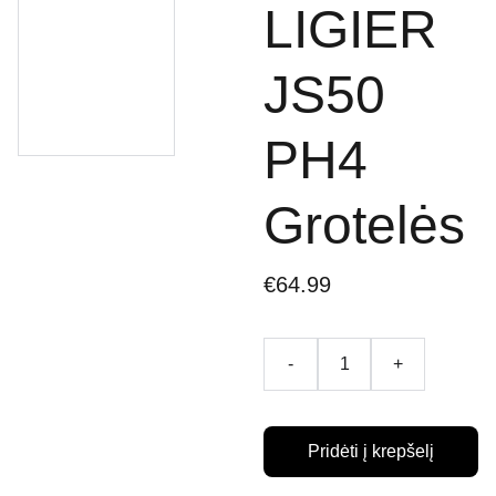
LIGIER
JS50
PH4
Grotelės
€64.99
-
+
Pridėti į krepšelį