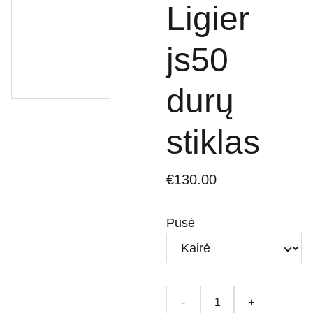
Ligier
js50
durų
stiklas
€130.00
Pusė
-
+