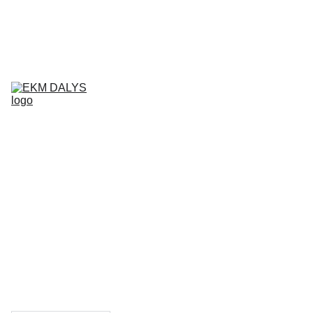
AIXAM 
DALYS
LIGIER 
DALYS
MICROCAR 
DALYS
Krepšelis
CHATENET 
DALYS
PADANGOS
TEPALAI IR 
PRIEŽIŪROS 
PRIEMONĖS
KONTAKTAI