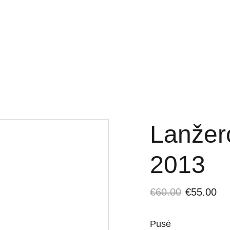
LYS
LIGIER DALYS
MICROCAR DALYS
CHATEN
TEPALAI IR PRIEŽIŪR
Lanžer
2013
€60.00
€55.00
Pusė