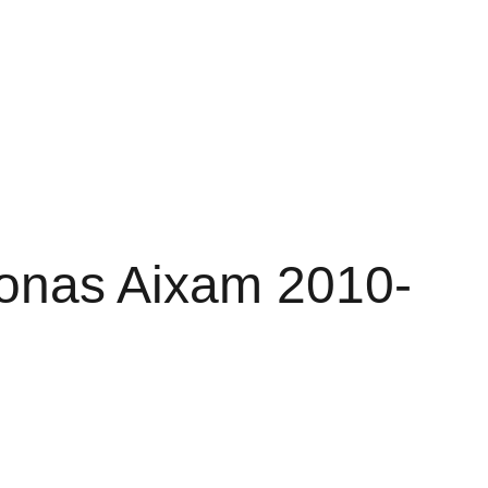
ET DALYS
PADANGOS
Krepšelis
OS PRIEMONĖS
KONTAKTAI
onas Aixam 2010-