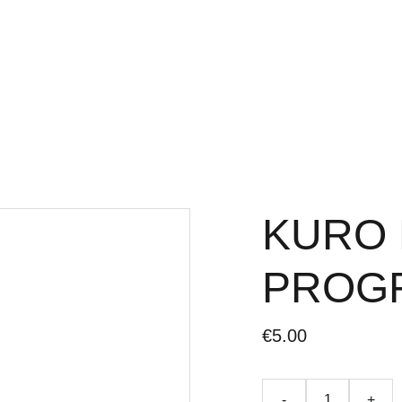
LYS
LIGIER DALYS
MICROCAR DALYS
CHATEN
TEPALAI IR PRIEŽIŪR
KURO 
PROGR
€5.00
-
+