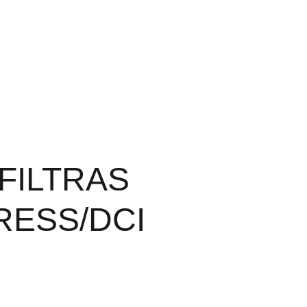
ET DALYS
PADANGOS
Krepšelis
OS PRIEMONĖS
KONTAKTAI
FILTRAS
ESS/DCI