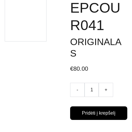
EPCOU
R041
ORIGINALA
S
€80.00
-
+
Pridėti į krepšelį