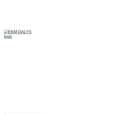
AIXAM 
DALYS
LIGIER 
DALYS
MICROCAR 
DALYS
Krepšelis
CHATENET 
DALYS
PADANGOS
TEPALAI IR 
PRIEŽIŪROS 
PRIEMONĖS
KONTAKTAI