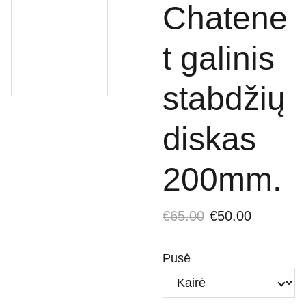
Chatene
t galinis
stabdžių
diskas
200mm.
€65.00
€50.00
Pusė