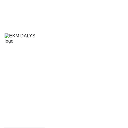
AIXAM 
DALYS
LIGIER 
DALYS
MICROCAR 
DALYS
Krepšelis
CHATENET 
DALYS
PADANGOS
TEPALAI IR 
PRIEŽIŪROS 
PRIEMONĖS
KONTAKTAI