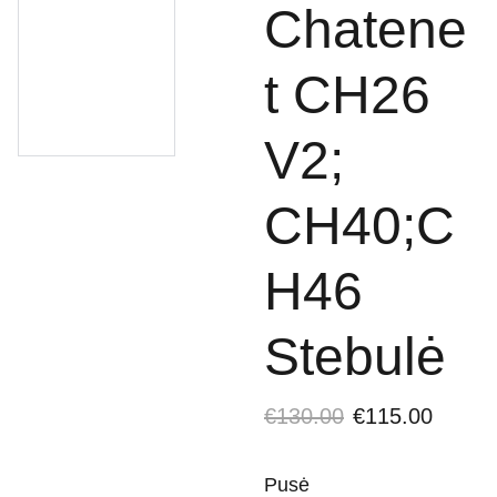
Chatene
t CH26
V2;
CH40;C
H46
Stebulė
€130.00
€115.00
Pusė