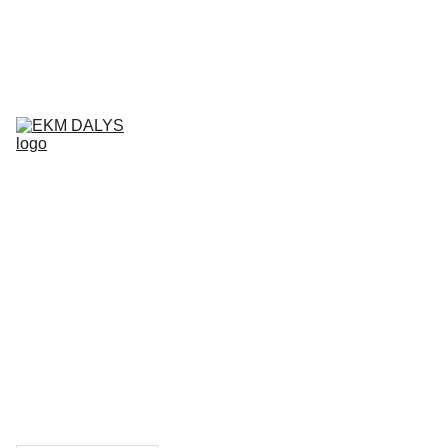
AIXAM 
DALYS
LIGIER 
DALYS
MICROCAR 
DALYS
Krepšelis
CHATENET 
DALYS
PADANGOS
TEPALAI IR 
PRIEŽIŪROS 
PRIEMONĖS
KONTAKTAI