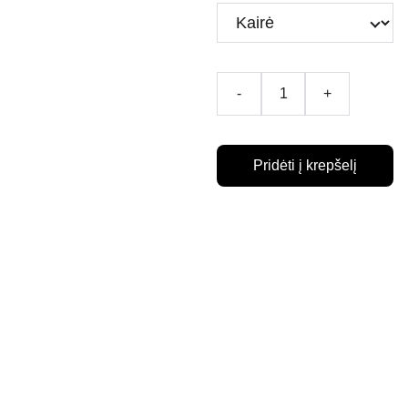
-
+
Pridėti į krepšelį