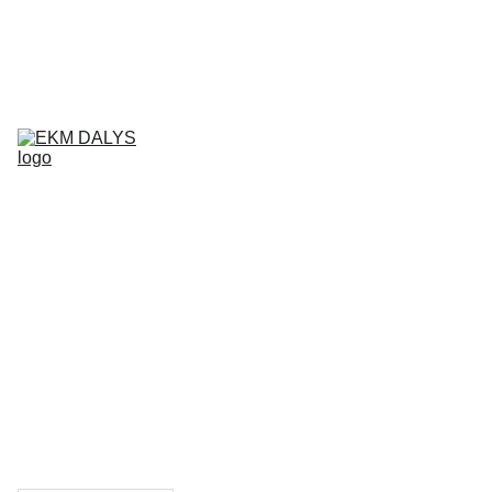
AIXAM 
DALYS
LIGIER 
DALYS
MICROCAR 
DALYS
Krepšelis
CHATENET 
DALYS
PADANGOS
TEPALAI IR 
PRIEŽIŪROS 
PRIEMONĖS
KONTAKTAI