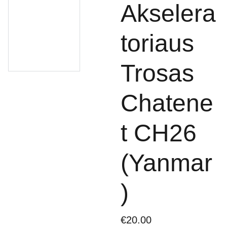
Akselera
toriaus
Trosas
Chatene
t CH26
(Yanmar
)
€20.00