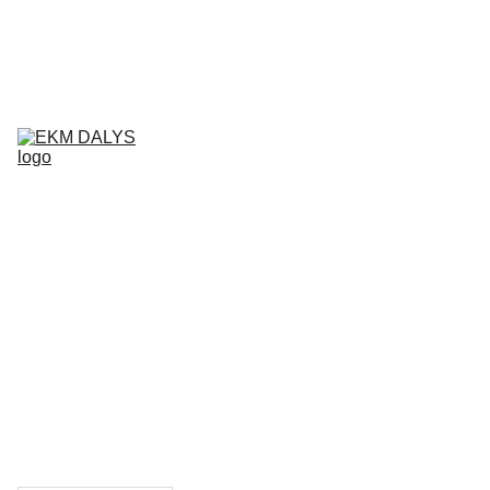
AIXAM 
DALYS
LIGIER 
DALYS
MICROCAR 
DALYS
Krepšelis
CHATENET 
DALYS
PADANGOS
TEPALAI IR 
PRIEŽIŪROS 
PRIEMONĖS
KONTAKTAI