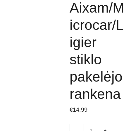
Aixam/M
icrocar/L
igier
stiklo
pakelėjo
rankena
€14.99
-
+