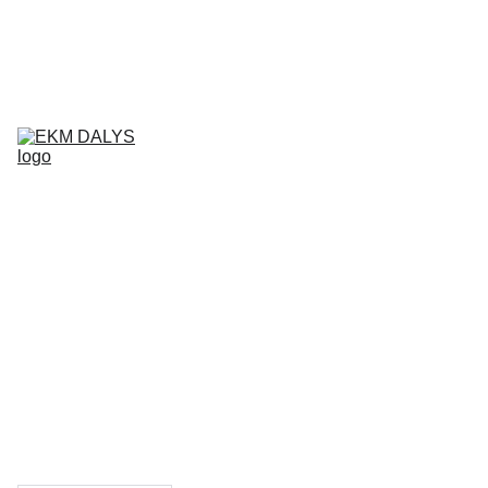
AIXAM 
DALYS
LIGIER 
DALYS
MICROCAR 
DALYS
Krepšelis
CHATENET 
DALYS
PADANGOS
TEPALAI IR 
PRIEŽIŪROS 
PRIEMONĖS
KONTAKTAI