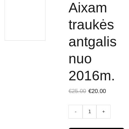
Aixam
traukės
antgalis
nuo
2016m.
€25.00
€20.00
-
+