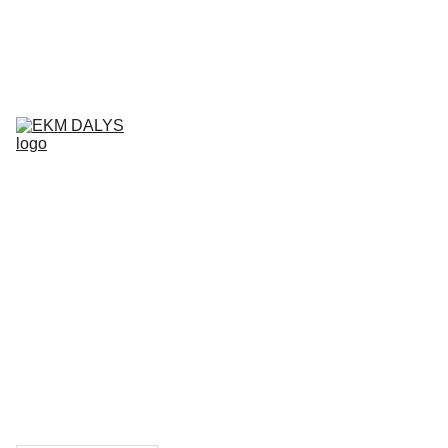
AIXAM 
DALYS
LIGIER 
DALYS
MICROCAR 
DALYS
Krepšelis
CHATENET 
DALYS
PADANGOS
TEPALAI IR 
PRIEŽIŪROS 
PRIEMONĖS
KONTAKTAI