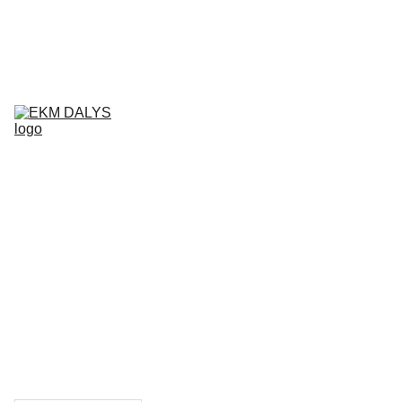
AIXAM 
DALYS
LIGIER 
DALYS
MICROCAR 
DALYS
Krepšelis
CHATENET 
DALYS
PADANGOS
TEPALAI IR 
PRIEŽIŪROS 
PRIEMONĖS
KONTAKTAI