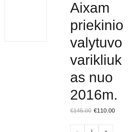
Aixam
priekinio
valytuvo
varikliuk
as nuo
2016m.
€145.00
€110.00
-
+