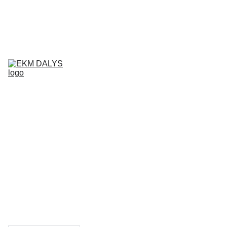
AIXAM 
DALYS
LIGIER 
DALYS
MICROCAR 
DALYS
Krepšelis
CHATENET 
DALYS
PADANGOS
TEPALAI IR 
PRIEŽIŪROS 
PRIEMONĖS
KONTAKTAI