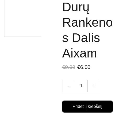
Durų
Rankeno
s Dalis
Aixam
€9.99
€6.00
-
+
Pridėti į krepšelį