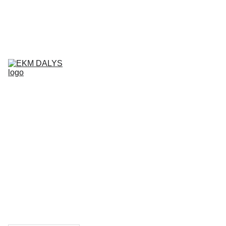
AIXAM 
DALYS
LIGIER 
DALYS
MICROCAR 
DALYS
Krepšelis
CHATENET 
DALYS
PADANGOS
TEPALAI IR 
PRIEŽIŪROS 
PRIEMONĖS
KONTAKTAI