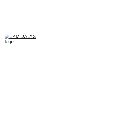
AIXAM 
DALYS
LIGIER 
DALYS
MICROCAR 
DALYS
Krepšelis
CHATENET 
DALYS
PADANGOS
TEPALAI IR 
PRIEŽIŪROS 
PRIEMONĖS
KONTAKTAI