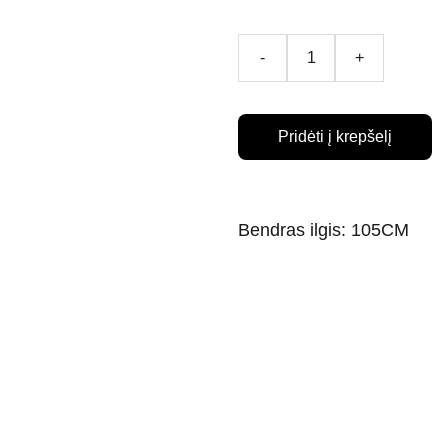
-
+
Pridėti į krepšelį
Bendras ilgis: 105CM